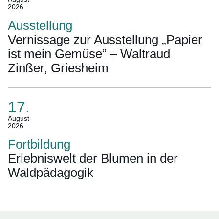
2026
14.
August
Ausstellung
2026)
Vernissage zur Ausstellung „Papier
ist mein Gemüse“ – Waltraud
Zinßer, Griesheim
17.
(Termin:
August
2026
17.
August
Fortbildung
2026)
Erlebniswelt der Blumen in der
Waldpädagogik