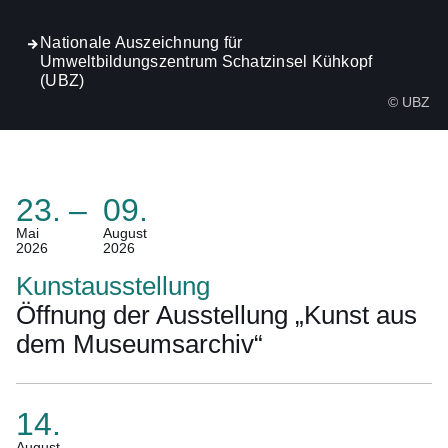
Nationale Auszeichnung für
Umweltbildungszentrum Schatzinsel Kühkopf
(UBZ)
© UBZ
23.
–
09.
(Termin:
Mai
August
2026
2026
23.
Mai
Kunstausstellung
2026
Öffnung der Ausstellung „Kunst aus
Bis
dem Museumsarchiv“
09.
August
2026)
14.
(Termin:
August