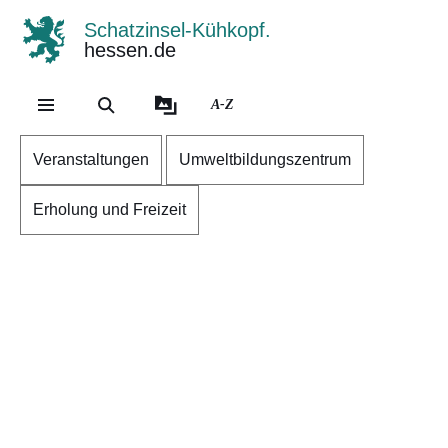
Schatzinsel-Kühkopf.
hessen.de
Direkt zum Kopf der Se
Direkt zum Inhalt
Direkt zum Fuß der Sei
A-Z
Veranstaltungen
Umweltbildungszentrum
Erholung und Freizeit