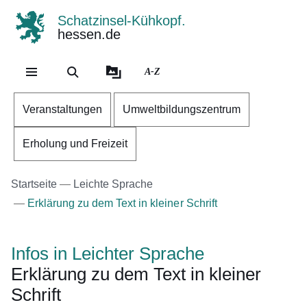
Schatzinsel-Kühkopf.
hessen.de
Direkt zum Kopf der Se
Direkt zum Inhalt
Direkt zum Fuß der Sei
A-Z
Veranstaltungen
Umweltbildungszentrum
Erholung und Freizeit
Startseite
Leichte Sprache
Erklärung zu dem Text in kleiner Schrift
Infos in Leichter Sprache
Erklärung zu dem Text in kleiner
Schrift