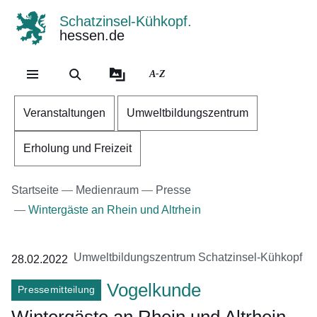
Schatzinsel-Kühkopf.
hessen.de
Direkt zum Kopf der Se
Direkt zum Inhalt
Direkt zum Fuß der Sei
A-Z
Veranstaltungen
Umweltbildungszentrum
Erholung und Freizeit
Startseite
Medienraum
Presse
Wintergäste an Rhein und Altrhein
Umweltbildungszentrum Schatzinsel-Kühkopf
28.02.2022
Vogelkunde
Pressemitteilung