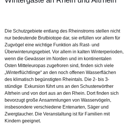
Wintergäste an Rhein und Altrhein
Öffnet sich in einem neuen Fenster
Öffnet sich in einem neuen Fenster
Öffnet sich in einem neuen Fenster
Öffnet sich in einem neuen Fenster
Öffnet sich in einem neuen Fenster
Die Schutzgebiete entlang des Rheinstroms stellen nicht
nur bedeutende Brutbiotope dar, sie erfüllen vor allem für
Zugvögel eine wichtige Funktion als Rast- und
Überwinterungsgebiet. Vor allem in kalten Winterperioden,
wenn die Gewässer im Norden und im kontinentalen
Osten Mitteleuropas zugefroren sind, finden sich viele
„Winterflüchtlinge“ an den noch offenen Wasserflächen
des klimatisch begünstigten Rheintals. Die 2- bis 3-
stündige Exkursion führt uns an den Schusterwörther
Altrhein und von dort aus an den Rhein. Dort finden sich
bevorzugt große Ansammlungen von Wasservögeln,
insbesondere verschiedene Entenarten, Säger und
Zwergtaucher. Die Veranstaltung ist für Familien mit
Kindern geeignet.