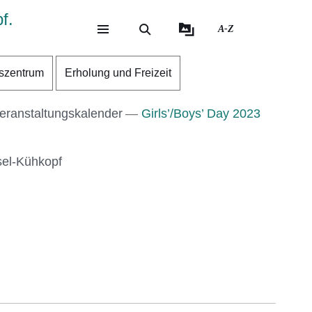
f.
A-Z
eite
ite
szentrum
Erholung und Freizeit
eranstaltungskalender
Girls’/Boys’ Day 2023
sel-Kühkopf