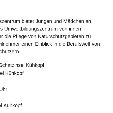
er
Fenster
euen Fenster
em neuen Fenster
zentrum bietet Jungen und Mädchen an
das Umweltbildungszentrum von innen
r die Pflege von Naturschutzgebieten zu
eilnehmer einen Einblick in die Berufswelt von
chützern.
, UBZ Schatzinsel Kühkopf
el Kühkopf
Uhr bis 12:00 Uhr
el Kühkopf