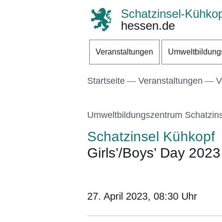
Schatzinsel-Kühkop
hessen.de
Direkt zum Kopf der S
Direkt zum Inhalt
Direkt zum Fuß der Se
Veranstaltungen
Umweltbildung
Startseite
Veranstaltungen
V
Umweltbildungszentrum Schatzin
Schatzinsel Kühkopf
Girls’/Boys’ Day 2023
27. April 2023, 08:30
Uhr