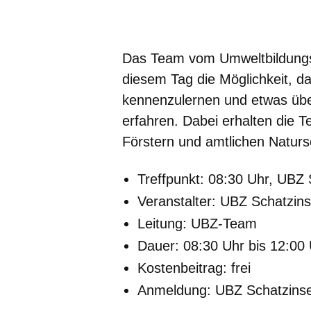
Öffnet sich in einem neuen Fenster
Öffnet sich in einem neuen Fenst
Öffnet sich in einem neuen 
Öffnet sich in einem n
Öffnet sich in ein
Das Team vom Umweltbildungs
diesem Tag die Möglichkeit, 
kennenzulernen und etwas übe
erfahren. Dabei erhalten die T
Förstern und amtlichen Naturs
Treffpunkt
: 08:30 Uhr
Veranstalter
: UBZ Schatzins
Leitung
: UBZ-Team
Dauer
: 08:30 
Kostenbeitrag
: frei
Anmeldung
: UBZ Schatzins