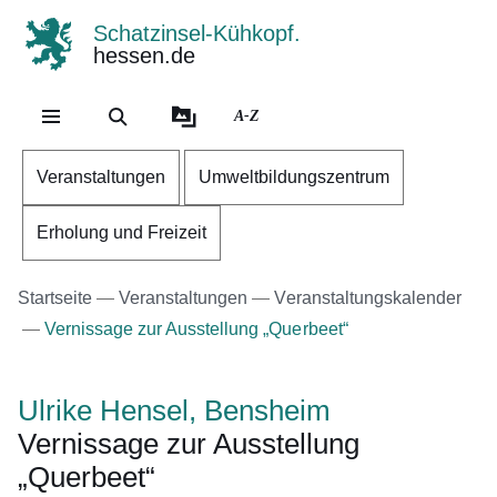
Schatzinsel-Kühkopf.
hessen.de
Direkt zum Kopf der Se
Direkt zum Inhalt
Direkt zum Fuß der Sei
A-Z
Veranstaltungen
Umweltbildungszentrum
Erholung und Freizeit
Startseite
Veranstaltungen
Veranstaltungskalender
Vernissage zur Ausstellung „Querbeet“
Ulrike Hensel, Bensheim
Vernissage zur Ausstellung
„Querbeet“