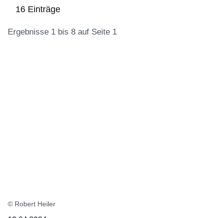
16 Einträge
Ergebnisse 1 bis 8 auf Seite 1
:16
Ergebnisse:Ergebnisse
1
bis
8
auf
Seite
1
© Robert Heiler