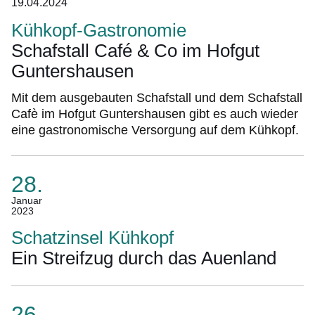
19.04.2024
Kühkopf-Gastronomie
Schafstall Café & Co im Hofgut
Guntershausen
Mit dem ausgebauten Schafstall und dem Schafstall
Cafè im Hofgut Guntershausen gibt es auch wieder
eine gastronomische Versorgung auf dem Kühkopf.
28.
(Termin:
Januar
2023
28.
Januar
Schatzinsel Kühkopf
2023)
Ein Streifzug durch das Auenland
26.