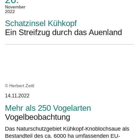
(Termin:
November
2022
26.
November
Schatzinsel Kühkopf
2022)
Ein Streifzug durch das Auenland
© Herbert Zettl
14.11.2022
Mehr als 250 Vogelarten
Vogelbeobachtung
Das Naturschutzgebiet Kühkopf-Knoblochsaue als
Bestandteil des ca. 6000 ha umfassenden EU-