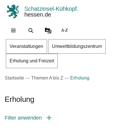
Schatzinsel-Kühkopf.
hessen.de
Direkt zum Kopf der Se
Direkt zum Inhalt
Direkt zum Fuß der Sei
A-Z
Veranstaltungen
Umweltbildungszentrum
Erholung und Freizeit
Startseite
Themen A bis Z
Erholung
Erholung
Filter anwenden