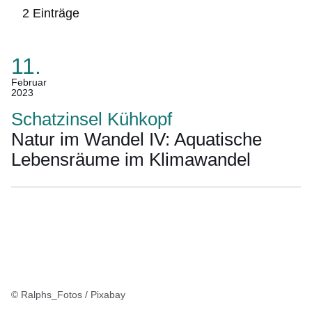
2 Einträge
11.
:2
Ergebnisse:
(Termin:
Februar
2023
11.
Februar
Schatzinsel Kühkopf
2023)
Natur im Wandel IV: Aquatische
Lebensräume im Klimawandel
© Ralphs_Fotos / Pixabay