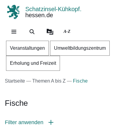
Schatzinsel-Kühkopf.
hessen.de
Direkt zum Kopf der Se
Direkt zum Inhalt
Direkt zum Fuß der Sei
A-Z
Veranstaltungen
Umweltbildungszentrum
Erholung und Freizeit
Startseite
Themen A bis Z
Fische
Fische
Filter anwenden